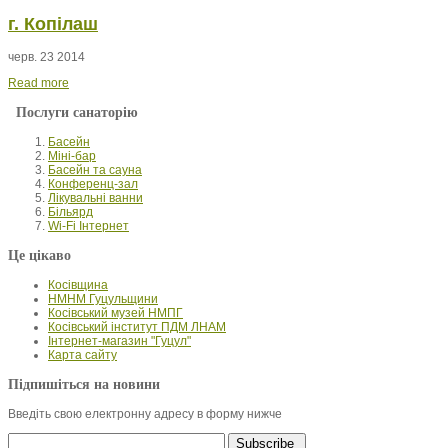
г. Копілаш
черв. 23 2014
Read more
Послуги санаторію
Басейн
Міні-бар
Басейн та сауна
Конференц-зал
Лікувальні ванни
Більярд
Wi-Fi Інтернет
Це цікаво
Косівщина
НМНМ Гуцульщини
Косівський музей НМПГ
Косівський інститут ПДМ ЛНАМ
Інтернет-магазин "Гуцул"
Карта сайту
Підпишіться на новини
Введіть свою електронну адресу в форму нижче