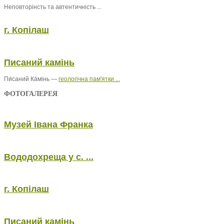
Неповторінсть та автентичність ...
г. Копілаш
Писаний камінь
Пи́саний Ка́мінь —
геологічна пам'ятки ...
ФОТОГАЛЕРЕЯ
Музей Івана Франка
Вододохреща у с. ...
г. Копілаш
Писаний камінь