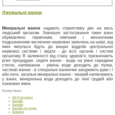
Лікувальні ванни
Мінеральні ванни
надають сприятливу дію на весь
людський організм. Зовнішнє застосування таких ванн
обумовлено термічним, хімічним і механічним
подразненням численних нервових закінчень на шкірі, від
яких імпульси йдуть до вищих відділів центральної
нервової системи і звідти - до всіх органів і систем
організму. В залежності від стану здоров'я, призначають
різні процедури: сидячі ванни - вода на рівні середини
стегон, напівванни - рівень води доходить до пупка,
часткові ванни - в спеціальні ванночки занурюють руки і /
або ноги, загальні мінеральні ванни - хворий напівлежить
у ванні, мінеральна вода доходить до лінії грудей або
пахвових ямок.
Related Items:
Wi-Fi Інтернет
Басейн
Басейн
Басейн та сауна
Більярд