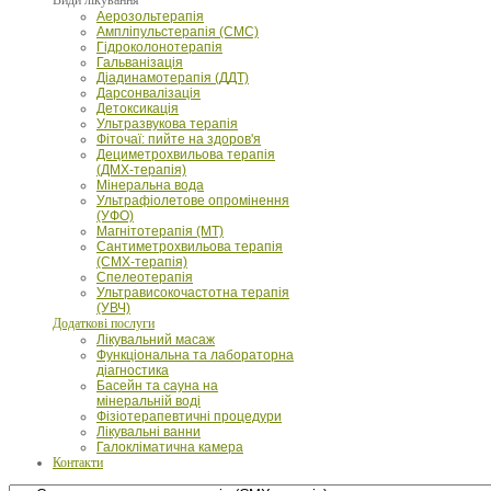
Аерозольтерапія
Ампліпульстерапія (СМС)
Гідроколонотерапія
Гальванізація
Діадинамотерапія (ДДТ)
Дарсонвалізація
Детоксикація
Ультразвукова терапія
Фіточаї: пийте на здоров'я
Дециметрохвильова терапія
(ДМХ-терапія)
Мінеральна вода
Ультрафіолетове опромінення
(УФО)
Магнітотерапія (МТ)
Сантиметрохвильова терапія
(СМХ-терапія)
Спелеотерапія
Ультрависокочастотна терапія
(УВЧ)
Додаткові послуги
Лікувальний масаж
Функціональна та лабораторна
діагностика
Басейн та сауна на
мінеральній воді
Фізіотерапевтичні процедури
Лікувальні ванни
Галокліматична камера
Контакти