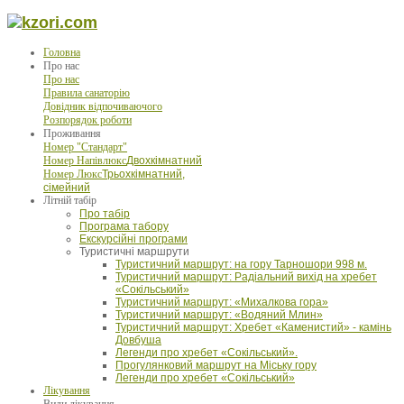
Головна
Про нас
Про нас
Правила санаторію
Довідник відпочиваючого
Розпорядок роботи
Проживання
Номер "Стандарт"
Номер Напівлюкс
Двохкімнатний
Номер Люкс
Трьохкімнатний,
сімейний
Літній табір
Про табір
Програма табору
Екскурсійні програми
Туристичні маршрути
Туристичний маршрут: на гору Тарношори 998 м.
Туристичний маршрут: Радіальний вихід на хребет
«Сокільський»
Туристичний маршрут: «Михалкова гора»
Туристичний маршрут: «Водяний Млин»
Туристичний маршрут: Хребет «Каменистий» - камінь
Довбуша
Легенди про хребет «Сокільський».
Прогулянковий маршрут на Міську гору
Легенди про хребет «Сокільський»
Лікування
Види лікування