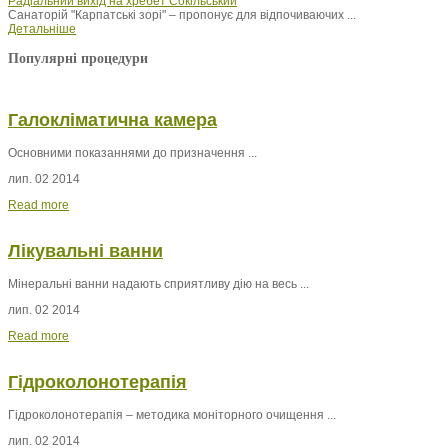
Радіальний вихід на хребет Сокільський
Санаторій "Карпатські зорі" – пропонує для відпочиваючих ...
Детальніше
Популярні процедури
Галокліматична камера
Основними показаннями до призначення ...
лип. 02 2014
Read more
Лікувальні ванни
Мінеральні ванни
надають сприятливу дію на весь ...
лип. 02 2014
Read more
Гідроколонотерапія
Гідроколонотерапія – методика моніторного очищення ...
лип. 02 2014