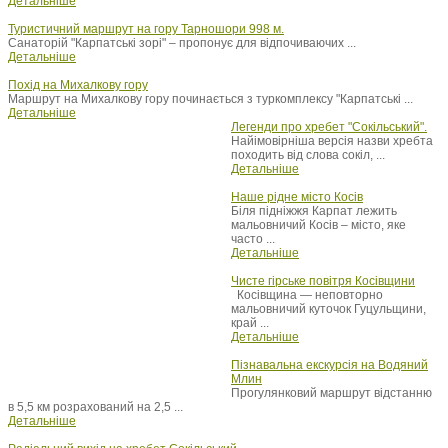
Детальніше
Туристичний маршрут на гору Тарношори 998 м.
Санаторій "Карпатські зорі" – пропонує для відпочиваючих ...
Детальніше
Похід на Михалкову гору
Маршрут на Михалкову гору починається з туркомплексу "Карпатські ...
Детальніше
Легенди про хребет "Сокільський".
Найімовірніша версія назви хребта
походить від слова сокіл, ...
Детальніше
Наше рідне місто Косів
Біля підніжжя Карпат лежить
мальовничий Косів – місто, яке
часто ...
Детальніше
Чисте гірське повітря Косівщини
Косівщина — неповторно
мальовничий куточок Гуцульщини,
край ...
Детальніше
Пізнавальна екскурсія на Водяний
Млин
Прогулянковий маршрут відстанню
в 5,5 км розрахований на 2,5 ...
Детальніше