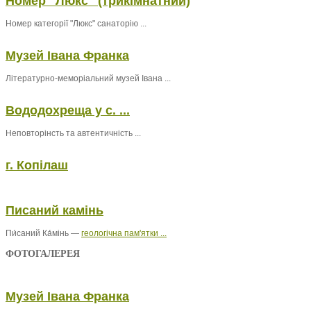
Номер "Люкс" (трикімнатний)
Номер категорії "Люкс" санаторію ...
Музей Івана Франка
Літературно-меморіальний музей Івана ...
Вододохреща у с. ...
Неповторінсть та автентичність ...
г. Копілаш
Писаний камінь
Пи́саний Ка́мінь —
геологічна пам'ятки ...
ФОТОГАЛЕРЕЯ
Музей Івана Франка