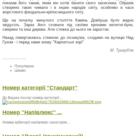
показав його таким, яким він хотів бачити свого захисника. Образів
створено таких чимало і в інших народів світу, особливо в часи
жорстокого феодально-кріпосницького гніту.
Ще на початку минулого століття Камінь Довбуша було видно
звідусіль. Зараз його сховали під своїми кронами велетні-буки,
смереки та інші дерева. Але стежка до нього не заростає.
Назад повертаємось стежкою до лісництва, сходимо на вулицю Над
Гуком - і перед нами знову "Карпатські зорі".
М. Тригуб’як
Social button for Joomla
Популярне
Цікаво
Номер категорії "Стандарт"
До Ваших послуг номер категорії ...
Номер "Напівлюкс" ...
Номер ка9егорії напівлюкс санаторію ...