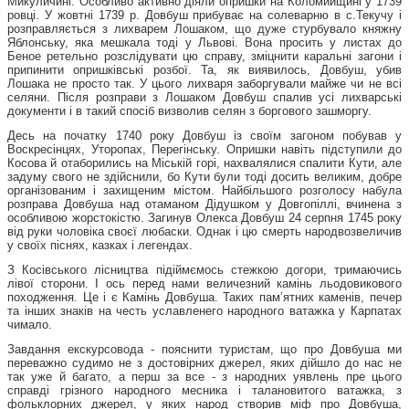
Микуличині. Особливо активно діяли опришки на Коломийщині у 1739
ровці. У жовтні 1739 р. Довбуш прибуває на солеварню в с.Текучу і
розправляється з лихварем Лошаком, що дуже стурбувало княжну
Яблонську, яка мешкала тоді у Львові. Вона просить у листах до
Беное ретельно розслідувати цю справу, зміцнити каральні загони і
припинити опришківські розбої. Та, як виявилось, Довбуш, убив
Лошака не просто так. У цього лихваря заборгували майже чи не всі
селяни. Після розправи з Лошаком Довбуш спалив усі лихварські
документи і в такий спосіб визволив селян з боргового зашморгу.
Десь на початку 1740 року Довбуш із своїм загоном побував у
Воскресінцях, Уторопах, Перегінську. Опришки навіть підступили до
Косова й отаборились на Міській горі, нахвалялися спалити Кути, але
задуму свого не здійснили, бо Кути були тоді досить великим, добре
організованим і захищеним містом. Найбільшого розголосу набула
розправа Довбуша над отаманом Дідушком у Довгопіллі, вчинена з
особливою жорстокістю. Загинув Олекса Довбуш 24 серпня 1745 року
від руки чоловіка своєї любаски. Однак і цю смерть народвозвеличив
у своїх піснях, казках і легендах.
З Косівського лісництва підіймємось стежкою догори, тримаючись
лівої сторони. І ось перед нами величезний камінь льодовикового
походження. Це і є Камінь Довбуша. Таких пам’ятних каменів, печер
та інших знаків на честь уславленего народного ватажка у Карпатах
чимало.
Завдання екскурсовода - пояснити
туристам, що про Довбуша ми
переважно судимо не з достовірних джерел, яких дійшло до нас не
так уже й багато, а перш за все - з народних уявлень пре цього
справді грізного народного месника і талановитого ватажка, з
фольклорних джерел, у яких народ створив міф про Довбуша,