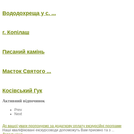
Вододохреща у с. ...
г. Копілаш
Писаний камінь
Маєток Святого ...
Косівський Гук
Активний відпочинок
Prev
Next
До вашої уваги пропонуємо за додаткову оплату екскурсійні програми
Наші кваліфіковані екскурсоводи допоможуть Вам приємно та з ...