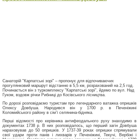
Санаторій "Карпатські зорі" – пропонує для відпочиваючих
прогулянковий маршрут відстанню в 5,5 км, розрахований на 2,5 год.
Починається він з туркомплексу "Карпатські зорі", йдемо по вул. Над
Гуком, вздовж річки Рибниці до Косівського лісництва.
По дорозі розповідаємо
туристам
про легендарного ватажка опришків
Олексу Довбуша. Народився він у 1700 р. в Печеніжині
Коломийського району в сім’ї селянина-бідняка.
Перші відомості про керівника антифеодального руху знаходимо в
документах 1738 р. В них розповідалось, що перший загін Довбуша
нараховував до 50 опришків. У 1737-39 роках опришки спрямували
свої удари проти панів і лихварів у Печеніжині, Текучі, Вербіжі і