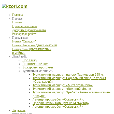
Головна
Про нас
Про нас
Правила санаторію
Довідник відпочиваючого
Розпорядок роботи
Проживання
Номер "Стандарт"
Номер Напівлюкс
Двохкімнатний
Номер Люкс
Трьохкімнатний,
сімейний
Літній табір
Про табір
Програма табору
Екскурсійні програми
Туристичні маршрути
Туристичний маршрут: на гору Тарношори 998 м.
Туристичний маршрут: Радіальний вихід на хребет
«Сокільський»
Туристичний маршрут: «Михалкова гора»
Туристичний маршрут: «Водяний Млин»
Туристичний маршрут: Хребет «Каменистий» - камінь
Довбуша
Легенди про хребет «Сокільський».
Прогулянковий маршрут на Міську гору
Легенди про хребет «Сокільський»
Лікування
Види лікування