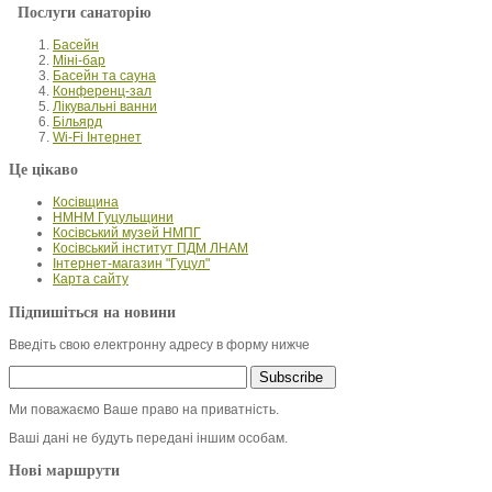
Послуги санаторію
Басейн
Міні-бар
Басейн та сауна
Конференц-зал
Лікувальні ванни
Більярд
Wi-Fi Інтернет
Це цікаво
Косівщина
НМНМ Гуцульщини
Косівський музей НМПГ
Косівський інститут ПДМ ЛНАМ
Інтернет-магазин "Гуцул"
Карта сайту
Підпишіться на новини
Введіть свою електронну адресу в форму нижче
Ми поважаємо Ваше право на приватність.
Ваші дані не будуть передані іншим особам.
Нові маршрути