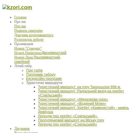
Головна
Про нас
Про нас
Правила санаторію
Довідник відпочиваючого
Розпорядок роботи
Проживання
Номер "Стандарт"
Номер Напівлюкс
Двохкімнатний
Номер Люкс
Трьохкімнатний,
сімейний
Літній табір
Про табір
Програма табору
Екскурсійні програми
Туристичні маршрути
Туристичний маршрут: на гору Тарношори 998 м.
Туристичний маршрут: Радіальний вихід на хребет
«Сокільський»
Туристичний маршрут: «Михалкова гора»
Туристичний маршрут: «Водяний Млин»
Туристичний маршрут: Хребет «Каменистий» - камінь
Довбуша
Легенди про хребет «Сокільський».
Прогулянковий маршрут на Міську гору
Легенди про хребет «Сокільський»
Лікування
Види лікування