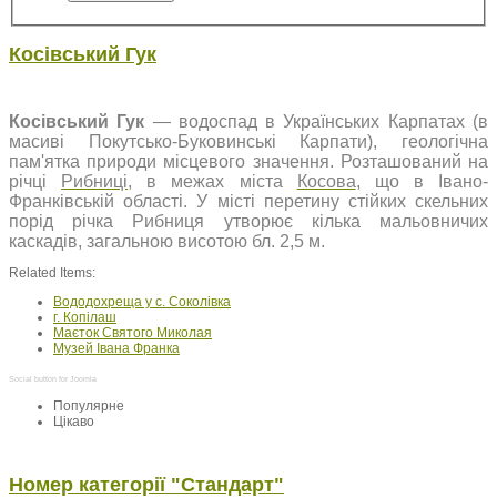
Косівський Гук
Косівський Гук
—
водоспад
в
Українських Карпатах
(в
масиві
Покутсько-Буковинські Карпати),
геологічна
пам'ятка природи
місцевого значення. Розташований на
річці
Рибниці
, в межах міста
Косова
, що в
Івано-
Франківській області. У місті перетину стійких скельних
порід річка Рибниця утворює кілька мальовничих
каскадів, загальною висотою бл. 2,5 м.
Related Items:
Вододохреща у с. Соколівка
г. Копілаш
Маєток Святого Миколая
Музей Івана Франка
Social button for Joomla
Популярне
Цікаво
Номер категорії "Стандарт"