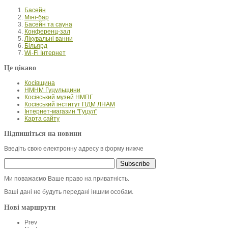
Басейн
Міні-бар
Басейн та сауна
Конференц-зал
Лікувальні ванни
Більярд
Wi-Fi Інтернет
Це цікаво
Косівщина
НМНМ Гуцульщини
Косівський музей НМПГ
Косівський інститут ПДМ ЛНАМ
Інтернет-магазин "Гуцул"
Карта сайту
Підпишіться на новини
Введіть свою електронну адресу в форму нижче
Ми поважаємо Ваше право на приватність.
Ваші дані не будуть передані іншим особам.
Нові маршрути
Prev