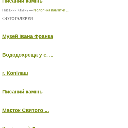
Писаний камінь
Пи́саний Ка́мінь —
геологічна пам'ятки ...
ФОТОГАЛЕРЕЯ
Музей Івана Франка
Вододохреща у с. ...
г. Копілаш
Писаний камінь
Маєток Святого ...