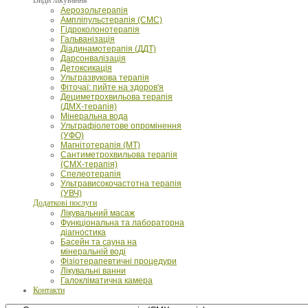
Аерозольтерапія
Ампліпульстерапія (СМС)
Гідроколонотерапія
Гальванізація
Діадинамотерапія (ДДТ)
Дарсонвалізація
Детоксикація
Ультразвукова терапія
Фіточаї: пийте на здоров'я
Дециметрохвильова терапія
(ДМХ-терапія)
Мінеральна вода
Ультрафіолетове опромінення
(УФО)
Магнітотерапія (МТ)
Сантиметрохвильова терапія
(СМХ-терапія)
Спелеотерапія
Ультрависокочастотна терапія
(УВЧ)
Додаткові послуги
Лікувальний масаж
Функціональна та лабораторна
діагностика
Басейн та сауна на
мінеральній воді
Фізіотерапевтичні процедури
Лікувальні ванни
Галокліматична камера
Контакти