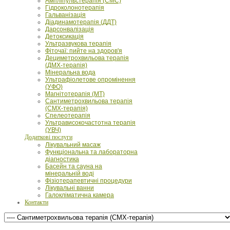
Ампліпульстерапія (СМС)
Гідроколонотерапія
Гальванізація
Діадинамотерапія (ДДТ)
Дарсонвалізація
Детоксикація
Ультразвукова терапія
Фіточаї: пийте на здоров'я
Дециметрохвильова терапія
(ДМХ-терапія)
Мінеральна вода
Ультрафіолетове опромінення
(УФО)
Магнітотерапія (МТ)
Сантиметрохвильова терапія
(СМХ-терапія)
Спелеотерапія
Ультрависокочастотна терапія
(УВЧ)
Додаткові послуги
Лікувальний масаж
Функціональна та лабораторна
діагностика
Басейн та сауна на
мінеральній воді
Фізіотерапевтичні процедури
Лікувальні ванни
Галокліматична камера
Контакти