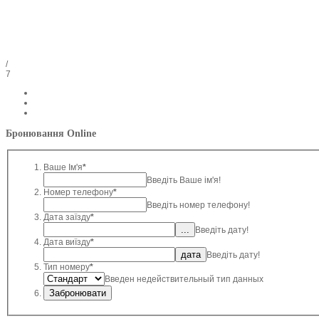
/
7
Бронювання Online
Ваше Ім'я
*
Введіть Ваше ім'я!
Номер телефону
*
Введіть номер телефону!
Дата заїзду
*
Введіть дату!
Дата виїзду
*
Введіть дату!
Тип номеру
*
Введен недействительный тип данных