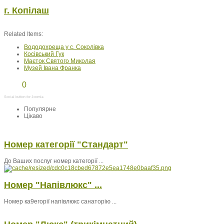
г. Копілаш
Related Items:
Вододохреща у с. Соколівка
Косівський Гук
Маєток Святого Миколая
Музей Івана Франка
0
Social button for Joomla
Популярне
Цікаво
Номер категорії "Стандарт"
До Ваших послуг номер категорії ...
Номер "Напівлюкс" ...
Номер ка9егорії напівлюкс санаторію ...