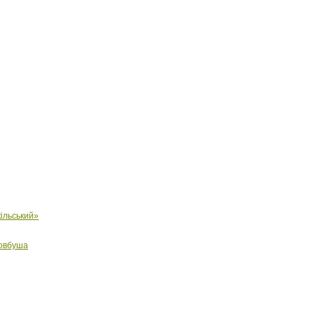
ільський»
Довбуша