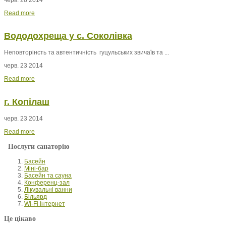
Read more
Вододохреща у с. Соколівка
Неповторінсть та автентичність гуцульських звичаїв та ...
черв. 23 2014
Read more
г. Копілаш
черв. 23 2014
Read more
Послуги санаторію
Басейн
Міні-бар
Басейн та сауна
Конференц-зал
Лікувальні ванни
Більярд
Wi-Fi Інтернет
Це цікаво