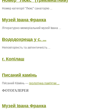
Номер "Люкс" (трикімнатний)
Номер категорії "Люкс" санаторію ...
Музей Івана Франка
Літературно-меморіальний музей Івана ...
Вододохреща у с. ...
Неповторінсть та автентичність ...
г. Копілаш
Писаний камінь
Пи́саний Ка́мінь —
геологічна пам'ятки ...
ФОТОГАЛЕРЕЯ
Музей Івана Франка