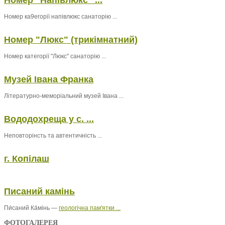
Номер "Напівлюкс" ...
Номер ка9егорії напівлюкс санаторію ...
Номер "Люкс" (трикімнатний)
Номер категорії "Люкс" санаторію ...
Музей Івана Франка
Літературно-меморіальний музей Івана ...
Вододохреща у с. ...
Неповторінсть та автентичність ...
г. Копілаш
Писаний камінь
Пи́саний Ка́мінь —
геологічна пам'ятки ...
ФОТОГАЛЕРЕЯ