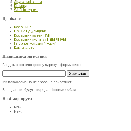
Лікувальні ванни
Більярд
Wi-Fi Інтернет
Це цікаво
Косівщина
НМНМ Гуцульщини
Косівський музей НМПГ
Косівський інститут ПДМ ЛНАМ
Інтернет-магазин "Гуцул"
Карта сайту
Підпишіться на новини
Введіть свою електронну адресу в форму нижче
Ми поважаємо Ваше право на приватність.
Ваші дані не будуть передані іншим особам.
Нові маршрути
Prev
Next