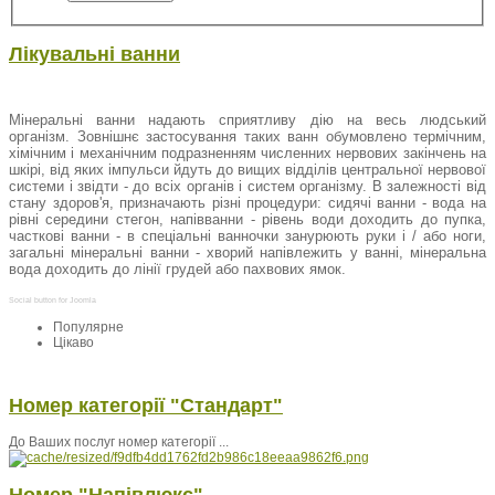
Лікувальні ванни
Мінеральні ванни
надають сприятливу дію на весь людський
організм. Зовнішнє застосування таких ванн обумовлено термічним,
хімічним і механічним подразненням численних нервових закінчень на
шкірі, від яких імпульси йдуть до вищих відділів центральної нервової
системи і звідти - до всіх органів і систем організму. В залежності від
стану здоров'я, призначають різні процедури: сидячі ванни - вода на
рівні середини стегон, напівванни - рівень води доходить до пупка,
часткові ванни - в спеціальні ванночки занурюють руки і / або ноги,
загальні мінеральні ванни - хворий напівлежить у ванні, мінеральна
вода доходить до лінії грудей або пахвових ямок.
Social button for Joomla
Популярне
Цікаво
Номер категорії "Стандарт"
До Ваших послуг номер категорії ...