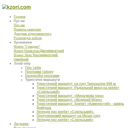
Головна
Про нас
Про нас
Правила санаторію
Довідник відпочиваючого
Розпорядок роботи
Проживання
Номер "Стандарт"
Номер Напівлюкс
Двохкімнатний
Номер Люкс
Трьохкімнатний,
сімейний
Літній табір
Про табір
Програма табору
Екскурсійні програми
Туристичні маршрути
Туристичний маршрут: на гору Тарношори 998 м.
Туристичний маршрут: Радіальний вихід на хребет
«Сокільський»
Туристичний маршрут: «Михалкова гора»
Туристичний маршрут: «Водяний Млин»
Туристичний маршрут: Хребет «Каменистий» - камінь
Довбуша
Легенди про хребет «Сокільський».
Прогулянковий маршрут на Міську гору
Легенди про хребет «Сокільський»
Лікування
Види лікування