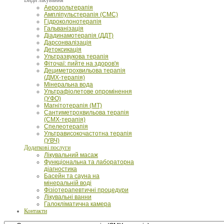
Аерозольтерапія
Ампліпульстерапія (СМС)
Гідроколонотерапія
Гальванізація
Діадинамотерапія (ДДТ)
Дарсонвалізація
Детоксикація
Ультразвукова терапія
Фіточаї: пийте на здоров'я
Дециметрохвильова терапія
(ДМХ-терапія)
Мінеральна вода
Ультрафіолетове опромінення
(УФО)
Магнітотерапія (МТ)
Сантиметрохвильова терапія
(СМХ-терапія)
Спелеотерапія
Ультрависокочастотна терапія
(УВЧ)
Додаткові послуги
Лікувальний масаж
Функціональна та лабораторна
діагностика
Басейн та сауна на
мінеральній воді
Фізіотерапевтичні процедури
Лікувальні ванни
Галокліматична камера
Контакти