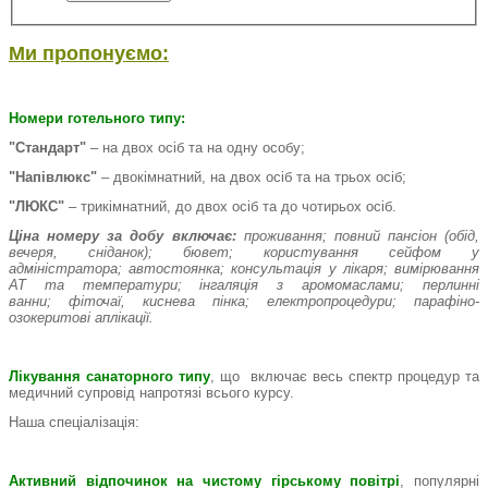
Ми пропонуємо:
Номери готельного типу:
"Стандарт"
– на двох осіб та на одну особу;
"Напівлюкс"
– двокімнатний, на двох осіб та на трьох осіб;
"ЛЮКС"
– трикімнатний, до двох осіб та до чотирьох осіб.
Ціна номеру за добу включає:
проживання; повний пансіон (обід,
вечеря, сніданок); бювет; користування сейфом у
адміністратора; автостоянка; консультація у лікаря; вимірювання
АТ та температури; інгаляція з аромомаслами; перлинні
ванни; фіточаї, киснева пінка; електропроцедури; парафіно-
озокеритові аплікації.
Лікування санаторного типу
, що включає весь спектр процедур та
медичний супровід напротязі всього курсу.
Наша спеціалізація:
Активний відпочинок на чистому гірському повітрі
, популярні