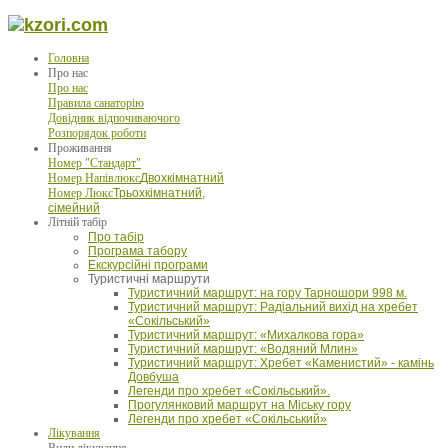
Головна
Про нас
Про нас
Правила санаторію
Довідник відпочиваючого
Розпорядок роботи
Проживання
Номер "Стандарт"
Номер Напівлюкс
Двохкімнатний
Номер Люкс
Трьохкімнатний,
сімейний
Літній табір
Про табір
Програма табору
Екскурсійні програми
Туристичні маршрути
Туристичний маршрут: на гору Тарношори 998 м.
Туристичний маршрут: Радіальний вихід на хребет
«Сокільський»
Туристичний маршрут: «Михалкова гора»
Туристичний маршрут: «Водяний Млин»
Туристичний маршрут: Хребет «Каменистий» - камінь
Довбуша
Легенди про хребет «Сокільський».
Прогулянковий маршрут на Міську гору
Легенди про хребет «Сокільський»
Лікування
Види лікування