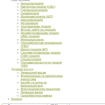
Аерозольтерапія
Ампліпульстерапія (СМС)
Гідроколонотерапія
Гальванізація
Діадинамотерапія (ДДТ)
Дарсонвалізація
Детоксикація
Ультразвукова терапія
Фіточаї: пийте на здоров'я
Дециметрохвильова терапія
(ДМХ-терапія)
Мінеральна вода
Ультрафіолетове опромінення
(УФО)
Магнітотерапія (МТ)
Сантиметрохвильова терапія
(СМХ-терапія)
Спелеотерапія
Ультрависокочастотна терапія
(УВЧ)
Додаткові послуги
Лікувальний масаж
Функціональна та лабораторна
діагностика
Басейн та сауна на
мінеральній воді
Фізіотерапевтичні процедури
Лікувальні ванни
Галокліматична камера
Контакти