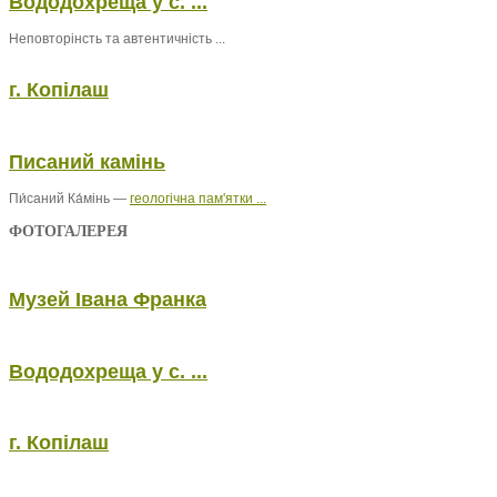
Вододохреща у с. ...
Неповторінсть та автентичність ...
г. Копілаш
Писаний камінь
Пи́саний Ка́мінь —
геологічна пам'ятки ...
ФОТОГАЛЕРЕЯ
Музей Івана Франка
Вододохреща у с. ...
г. Копілаш