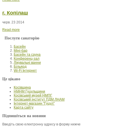
г. Копілаш
черв. 23 2014
Read more
Послуги санаторію
Басейн
Міні-бар
Басейн та сауна
Конференц-зал
Лікувальні ванни
Більярд
Wi-Fi Інтернет
Це цікаво
Косівщина
НМНМ Гуцульщини
Косівський музей НМПГ
Косівський інститут ПДМ ЛНАМ
Інтернет-магазин "Гуцул"
Карта сайту
Підпишіться на новини
Введіть свою електронну адресу в форму нижче